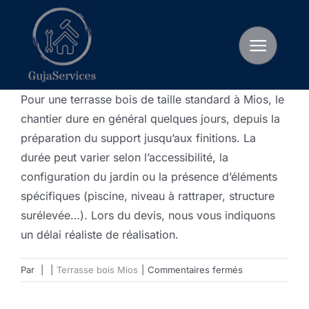
Passer
au
contenu
Pour une terrasse bois de taille standard à Mios, le
chantier dure en général quelques jours, depuis la
préparation du support jusqu’aux finitions. La
durée peut varier selon l’accessibilité, la
configuration du jardin ou la présence d’éléments
spécifiques (piscine, niveau à rattraper, structure
surélevée…). Lors du devis, nous vous indiquons
un délai réaliste de réalisation.
sur
Par
|
|
Terrasse bois Mios
|
Commentaires fermés
Combien
de